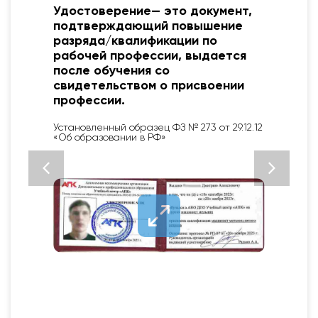
Протокол об обучении. Основная
его функция подтвердить факт
обучения и его результат.
Каждый Учебный центр
разрабатывает собственный
шаблон документа с учетом
специфики обучающих
мероприятий
2
Закон не регламентирует единую форму