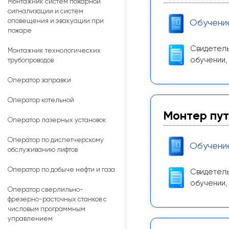
Монтажник систем пожарной
сигнализации и систем
оповещения и эвакуации при
Обучени
пожаре
Свидетель
Монтажник технологических
обучении,
трубопроводов
Оператор заправки
Оператор котельной
Монтер пут
Оператор лазерных установок
Оператор по диспетчерскому
Обучени
обслуживанию лифтов
Оператор по добыче нефти и газа
Свидетель
обучении,
Оператор сверлильно-
фрезерно-расточных станков с
числовым программным
управлением