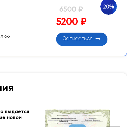
20%
6500 ₽
5200 ₽
ол об
Записаться
ния
го выдается
ие новой