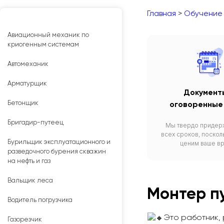
Главная
>
Обучение
Авиационный механик по
криогенным системам
Автомеханик
Арматурщик
Документ
Бетонщик
оговоренные
Бригадир-путеец
Мы твердо придер
всех сроков, поскол
Бурильщик эксплуатационного и
ценим ваше в
разведочного бурения скважин
на нефть и газ
Вальщик леса
Монтер п
Водитель погрузчика
Это работник,
Газорезчик