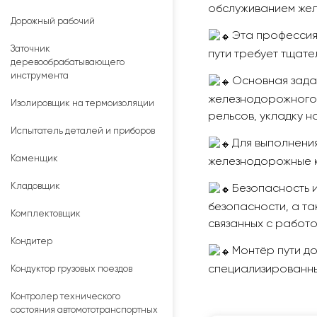
обслуживанием жел
Дорожный рабочий
Эта профессия
Заточник
пути требует тщате
деревообрабатывающего
инструмента
Основная зада
железнодорожного п
Изолировщик на термоизоляции
рельсов, укладку н
Испытатель деталей и приборов
Для выполнени
Каменщик
железнодорожные к
Кладовщик
Безопасность и
безопасности, а та
Комплектовщик
связанных с работо
Кондитер
Монтёр пути д
специализированны
Кондуктор грузовых поездов
Контролер технического
состояния автомототранспортных