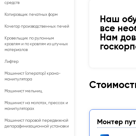
средств
Копировщик печатных форм
Наш об
все нео
Кочегар производственных печей
Нам до
Кровельщик по рулонным
кровлям и по кровлям из штучных
госкор
материалов
Лифтер
Машинист (оператор) крана-
манипулятора
Стоимость
Машинист мельниц
Машинист на молотах, прессах и
манипуляторах
Монтер пут
Машинист паровой передвижной
депарафинизационной установки