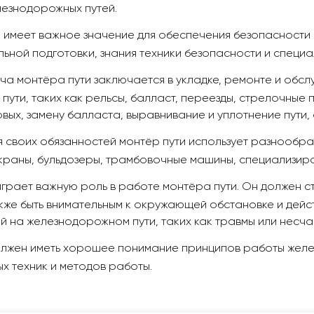
езнодорожных путей.
 имеет важное значение для обеспечения безопасности 
льной подготовки, знания техники безопасности и специ
ча монтёра пути заключается в укладке, ремонте и обс
ути, таких как рельсы, балласт, переезды, стрелочные п
овых, замену балласта, выравнивание и уплотнение пути
я своих обязанностей монтёр пути использует разнообр
раны, бульдозеры, трамбовочные машины, специализиро
грает важную роль в работе монтёра пути. Он должен с
кже быть внимательным к окружающей обстановке и дейст
й на железнодорожном пути, таких как травмы или несча
олжен иметь хорошее понимание принципов работы желе
х техник и методов работы.