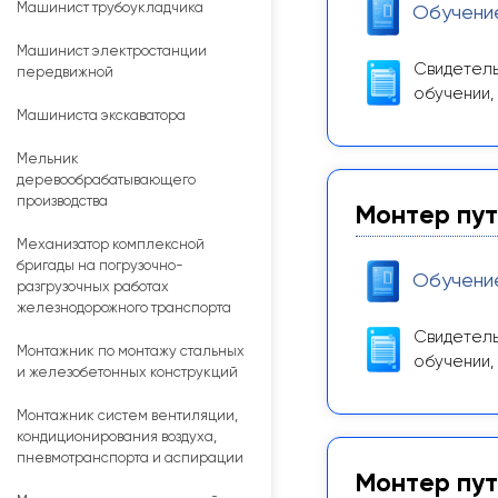
Машинист трубоукладчика
Обучени
Машинист электростанции
Свидетель
передвижной
обучении,
Машиниста экскаватора
Мельник
деревообрабатывающего
производства
Монтер пут
Механизатор комплексной
бригады на погрузочно-
Обучени
разгрузочных работах
железнодорожного транспорта
Свидетель
Монтажник по монтажу стальных
обучении,
и железобетонных конструкций
Монтажник систем вентиляции,
кондиционирования воздуха,
пневмотранспорта и аспирации
Монтер пут