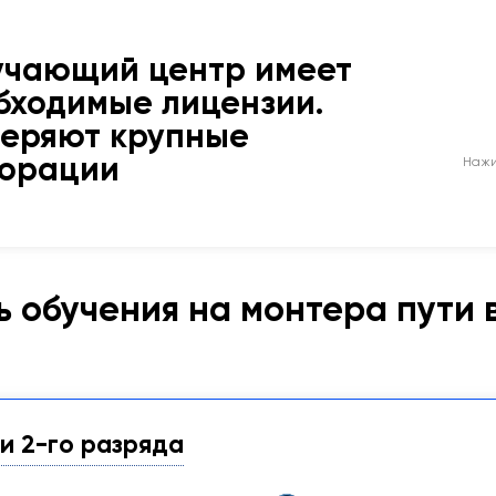
учающий центр имеет
бходимые лицензии.
веряют крупные
порации
Нажи
 обучения на монтера пути 
и 2-го разряда