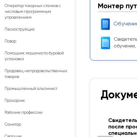
Монтер пут
Оператор токарных станков с
числовым программным
управлением
Обучени
Пескоструйщик
Свидетель
Повар
обучении,
Помощник машиниста буровой
установки
Продавец непродовольственных
товаров
Промышленный альпинист
Докуме
Проходчик
Рабочие профессии
Свидетель
Санитар
после про
специальн
Сварщик