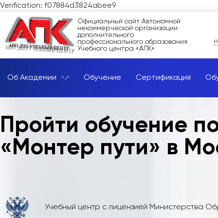
Verification: f07884d3824abee9
Официальный сайт Автономной
некоммерческой организации
дополнительного
профессионального образования
Н
Учебного центра «АПК»
Об Академии
Обучение
Сертификация
Об
Пройти обучение п
«Монтер пути» в Мо
Учебный центр с лицензией Министерства О