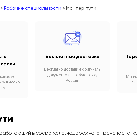
>
Рабочие специальности
> Монтер пути
ы в
Бесплатная доставка
Гар
 сроки
Бесплатно доставим оригиналы
документов в любую точку
живаемся
Мы и
России
ьку высоко
ли
ремя.
ути
 работающий в сфере железнодорожного транспорта, ко