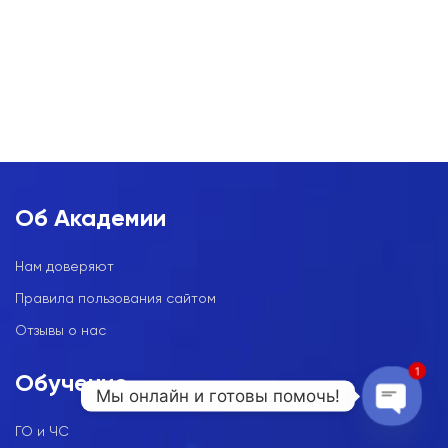
Об Академии
Нам доверяют
Правила пользования сайтом
Отзывы о нас
1
Обучение
Мы онлайн и готовы помочь!
ГО и ЧС
Open c