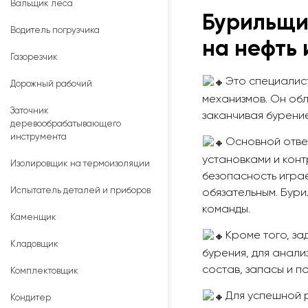
Вальщик леса
Бурильщи
Водитель погрузчика
на нефть 
Газорезчик
Это специалис
Дорожный рабочий
механизмов. Он об
Заточник
заканчивая бурени
деревообрабатывающего
инструмента
Основной отве
установками и кон
Изолировщик на термоизоляции
безопасность играе
Испытатель деталей и приборов
обязательным. Бур
команды.
Каменщик
Кроме того, за
Кладовщик
бурения, для анал
состав, запасы и п
Комплектовщик
Для успешной 
Кондитер