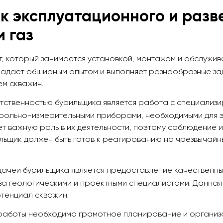
к эксплуатационного и разв
и газ
т, который занимается установкой, монтажом и обслужи
ладает обширным опытом и выполняет разнообразные зад
ем скважин.
тственностью бурильщика является работа с специализ
трольно-измерительными приборами, необходимыми для э
т важную роль в их деятельности, поэтому соблюдение 
ильщик должен быть готов к реагированию на чрезвычай
дачей бурильщика является предоставление качественны
иза геологическими и проектными специалистами. Данна
отенциал скважин.
работы необходимо грамотное планирование и организац