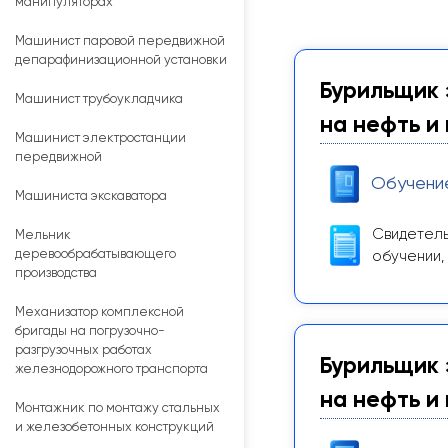
манипуляторах
Машинист паровой передвижной
депарафинизационной установки
Бурильщик 
Машинист трубоукладчика
на нефть и 
Машинист электростанции
передвижной
Обучени
Машиниста экскаватора
Свидетель
Мельник
деревообрабатывающего
обучении,
производства
Механизатор комплексной
бригады на погрузочно-
разгрузочных работах
Бурильщик 
железнодорожного транспорта
на нефть и 
Монтажник по монтажу стальных
и железобетонных конструкций