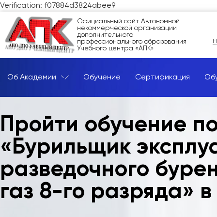
Verification: f07884d3824abee9
Официальный сайт Автономной
некоммерческой организации
дополнительного
профессионального образования
Н
Учебного центра «АПК»
Об Академии
Обучение
Сертификация
Об
Пройти обучение п
«Бурильщик эксплу
разведочного бурен
газ 8-го разряда» в