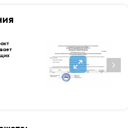
ния
факт
ывает
ющих