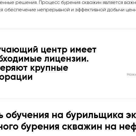
венные решения. Процесс бурения скважин является важ
ся обеспечение непрерывной и эффективной добычи цен
учающий центр имеет
бходимые лицензии.
веряют крупные
порации
Нажи
ь обучения на бурильщика э
ого бурения скважин на нефт