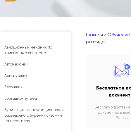
Главная
>
Обучение
разряда
Авиационный механик по
криогенным системам
Автомеханик
Арматурщик
Бетонщик
Бесплатная д
документ
Бригадир-путеец
Бесплатно доставим
Бурильщик эксплуатационного и
документов в люб
разведочного бурения скважин
России
на нефть и газ