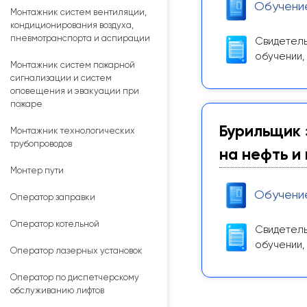
Обучени
Монтажник систем вентиляции,
кондиционирования воздуха,
пневмотранспорта и аспирации
Свидетель
обучении,
Монтажник систем пожарной
сигнализации и систем
оповещения и эвакуации при
пожаре
Бурильщик 
Монтажник технологических
трубопроводов
на нефть и 
Монтер пути
Обучени
Оператор заправки
Оператор котельной
Свидетель
обучении,
Оператор лазерных установок
Оператор по диспетчерскому
обслуживанию лифтов