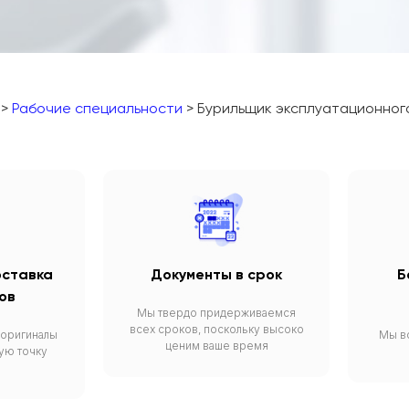
>
Рабочие специальности
> Бурильщик эксплуатационного 
оставка
Документы в срок
Б
ов
Мы твердо придерживаемся
всех сроков, поскольку высоко
 оригиналы
Мы вс
ценим ваше время
ую точку