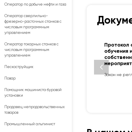
Оператор по добыче нефти и газа
Оператор сверлильно-
Докуме
фрезерно-расточных станков с
числовым программным
управлением
Оператор токарных станков с
Протокол 
числовым программным
обучения 
управлением
собственн
мероприят
Пескоструйщик
Закон не рег
Повар
Помощник машиниста буровой
установки
Продавец непродовольственных
товаров
Промышленный альпинист