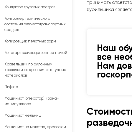
принимать ответст
Кондуктор грузовых поездов
бурильщика являет
Контролер технического
состояния автомототранспортных
средств
Копировщик печатных форм
Наш об
Кочегар производственных печей
все нео
Нам до
Кровельщик по рулонным
кровлям и по кровлям из штучных
госкор
материалов
Лифтер
Машинист (оператор) крана-
манипулятора
Стоимост
Машинист мельниц
разведочн
Машинист на молотах, прессах и