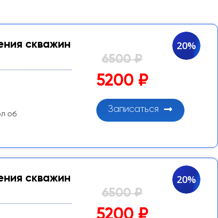
ения скважин
20%
6500 ₽
5200 ₽
Записаться
ол об
ения скважин
20%
6500 ₽
5200 ₽