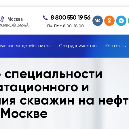
8 800 550 19 56
Москва
е верный город?
Пн-Пт:с 8:00-18:00
учение медработников
Сотрудничество
Контакты
о специальности
атационного и
ия скважин на нефт
 Москве