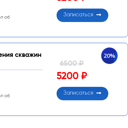
Записаться
ол об
ения скважин
20%
6500 ₽
5200 ₽
Записаться
ол об