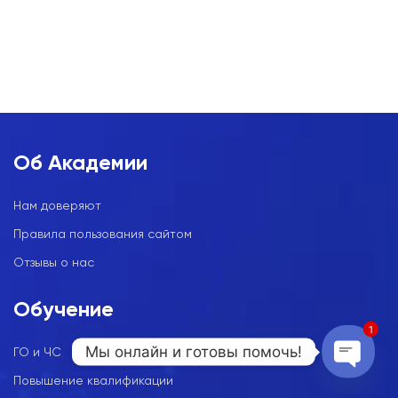
Об Академии
Нам доверяют
Правила пользования сайтом
Отзывы о нас
Обучение
1
Мы онлайн и готовы помочь!
ГО и ЧС
Повышение квалификации
Open c