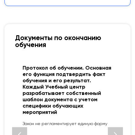
Документы по окончанию
обучения
я
Удостоверение— это документ,
подтверждающий повышение
разряда/квалификации по
рабочей профессии, выдается
после обучения со
свидетельством о присвоении
профессии.
Установленный образец ФЗ № 273 от 29.12.12
«Об образовании в РФ»