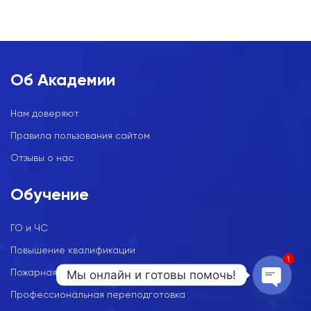
Об Академии
Нам доверяют
Правила пользования сайтом
Отзывы о нас
Обучение
ГО и ЧС
Повышение квалификации
1
Мы онлайн и готовы помочь!
Пожарная безопасность
Профессиональная переподготовка
Open c