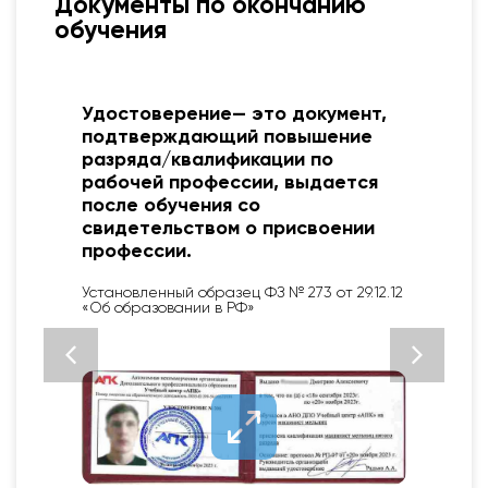
Документы по окончанию
обучения
Протокол об обучении. Основная
его функция подтвердить факт
обучения и его результат.
Каждый Учебный центр
разрабатывает собственный
шаблон документа с учетом
специфики обучающих
мероприятий
2
Закон не регламентирует единую форму