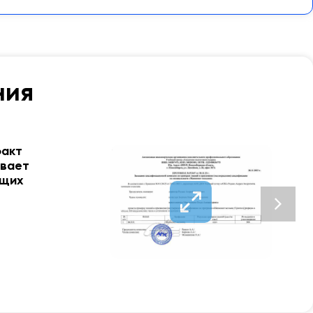
ния
факт
ывает
ющих