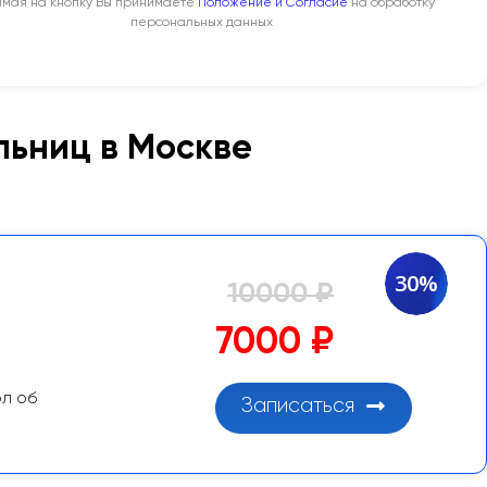
мая на кнопку Вы принимаете
Положение и Согласие
на обработку
персональных данных
льниц в Москве
30%
10000 ₽
7000 ₽
ол об
Записаться