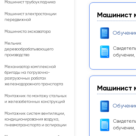
Машинист трубоукладчика
Машинист м
Машинист электростанции
передвижной
Машиниста экскаватора
Обучени
Мельник
Свидетель
деревообрабатывающего
обучении,
производства
Механизатор комплексной
бригады на погрузочно-
разгрузочных работах
железнодорожного транспорта
Машинист м
Монтажник по монтажу стальных
и железобетонных конструкций
Обучени
Монтажник систем вентиляции,
кондиционирования воздуха,
Свидетель
пневмотранспорта и аспирации
обучении,