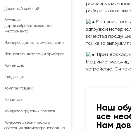
различных компонен
Дорожный рабочий
работы различных 
Заточник
Машинист мель
деревообрабатывающего
загрузкой материа
инструмента
качества продукции
Изолировщик на термоизоляции
также за выгрузку п
Испытатель деталей и приборов
При необходимо
Машинист мельниц 
Каменщик
устройства. Он та
Кладовщик
Комплектовщик
Кондитер
Наш об
Кондуктор грузовых поездов
все нео
Контролер технического
Нам до
состояния автомототранспортных