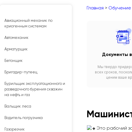
Главная
>
Обучение
Авиационный механик по
криогенным системам
Автомеханик
Арматурщик
Документы в
Бетонщик
Мы твердо придер
всех сроков, поскол
Бригадир-путеец
ценим ваше в
Бурильщик эксплуатационного и
разведочного бурения скважин
на нефть и газ
Вальщик леса
Машинист
Водитель погрузчика
Это рабочий з
Газорезчик