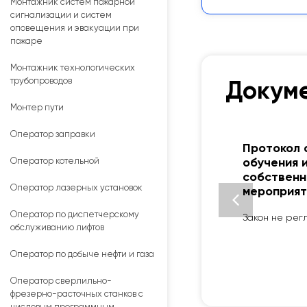
Монтажник систем пожарной
сигнализации и систем
оповещения и эвакуации при
пожаре
Монтажник технологических
трубопроводов
Докуме
Монтер пути
Оператор заправки
Протокол 
Оператор котельной
обучения 
собственн
Оператор лазерных установок
мероприят
Оператор по диспетчерскому
Закон не рег
обслуживанию лифтов
Оператор по добыче нефти и газа
Оператор сверлильно-
фрезерно-расточных станков с