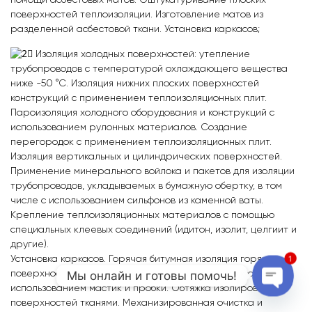
помощи асбестовых матов. Оштукатуривание плоских
поверхностей теплоизоляции. Изготовление матов из
разделенной асбестовой ткани. Установка каркасов;
Изоляция холодных поверхностей: утепление
трубопроводов с температурой охлаждающего вещества
ниже -50 °C. Изоляция нижних плоских поверхностей
конструкций с применением теплоизоляционных плит.
Пароизоляция холодного оборудования и конструкций с
использованием рулонных материалов. Создание
перегородок с применением теплоизоляционных плит.
Изоляция вертикальных и цилиндрических поверхностей.
Применение минерального войлока и пакетов для изоляции
трубопроводов, укладываемых в бумажную обертку, в том
числе с использованием сильфонов из каменной ваты.
Крепление теплоизоляционных материалов с помощью
специальных клеевых соединений (идитон, изолит, целгиит и
другие).
Установка каркасов. Горячая битумная изоляция горячих
1
Мы онлайн и готовы помочь!
поверхностей. Изоляция металлических поверхностей с
использованием мастик и пробки. Обтяжка изолированных
Open c
поверхностей тканями. Механизированная очистка и