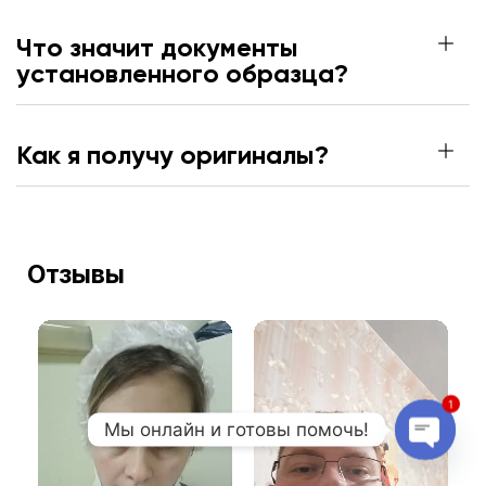
Что значит документы
установленного образца?
Как я получу оригиналы?
Отзывы
1
Мы онлайн и готовы помочь!
Open c