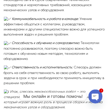
необходимо быть в курсе современных технических
стандартов и нормативных требований, касающихся
механических узлов и оборудования.
Коммуникабельность и работа в команде:
Умение
эффективно общаться с коллегами, руководством,
инженерами и другими специалистами важно для успешного
выполнения задач и решения проблем.
Способность к обучению и саморазвитию:
Технологии
постоянно развиваются, поэтому слесарю важно быть
готовым к обучению новым методам, технологиям и
оборудованию.
Ответственность и исполнительность:
Слесарь должен
брать на себя ответственность за свою работу, выполнять
задачи в срок и при необходимости принимать инициативу в
решении проблем.
1
Итак, слесарь механосборочных работ – это
Мы онлайн и готовы помочь!
специалист с широким спектром обязанностей и навыков,
который играет важную роль в процессе сборки и монтажа
Open 
механических узлов и оборудования.