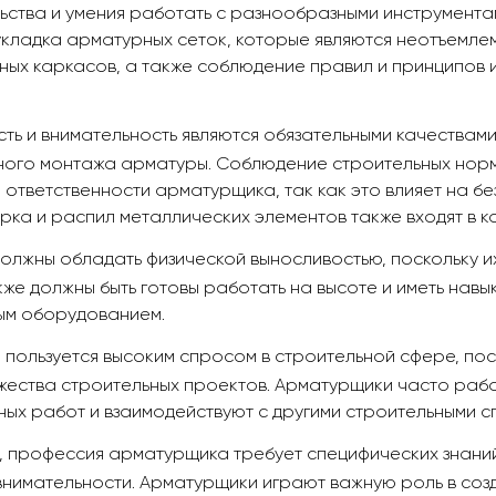
льства и умения работать с разнообразными инструмен
укладка арматурных сеток, которые являются неотъемлем
ных каркасов, а также соблюдение правил и принципов 
ть и внимательность являются обязательными качествам
ьного монтажа арматуры. Соблюдение строительных норм
тветственности арматурщика, так как это влияет на бе
рка и распил металлических элементов также входят в 
олжны обладать физической выносливостью, поскольку и
кже должны быть готовы работать на высоте и иметь нав
ым оборудованием.
 пользуется высоким спросом в строительной сфере, по
ества строительных проектов. Арматурщики часто раб
ных работ и взаимодействуют с другими строительными с
 профессия арматурщика требует специфических знаний 
внимательности. Арматурщики играют важную роль в соз