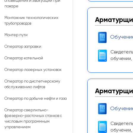
оповещения и эвакуации при
пожаре
Монтажник технологических
Арматурщи
трубопроводов
Монтер пути
Обучени
Оператор заправки
Свидетель
Оператор котельной
обучении,
Оператор лазерных установок
Оператор по диспетчерскому
обслуживанию лифтов
Арматурщик
Оператор по добыче нефти и газа
Обучени
Оператор сверлильно-
фрезерно-расточных станков с
числовым программным
Свидетель
управлением
обучении,