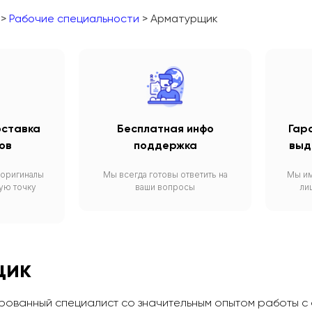
>
Рабочие специальности
> Арматурщик
оставка
Бесплатная инфо
Гар
ов
поддержка
выд
 оригиналы
Мы всегда готовы ответить на
Мы и
ую точку
ваши вопросы
ли
щик
рованный специалист со значительным опытом работы с 