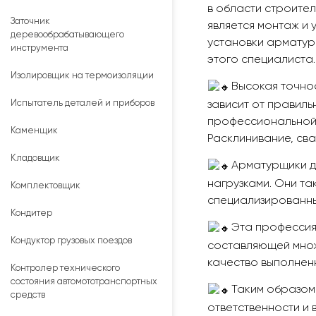
в области строите
Заточник
является монтаж и 
деревообрабатывающего
установки арматур
инструмента
этого специалиста.
Изолировщик на термоизоляции
Высокая точнос
Испытатель деталей и приборов
зависит от правил
профессиональной о
Каменщик
Расклинивание, сва
Кладовщик
Арматурщики д
нагрузками. Они та
Комплектовщик
специализированн
Кондитер
Эта профессия
Кондуктор грузовых поездов
составляющей множ
качество выполнен
Контролер технического
состояния автомототранспортных
Таким образом,
средств
ответственности и 