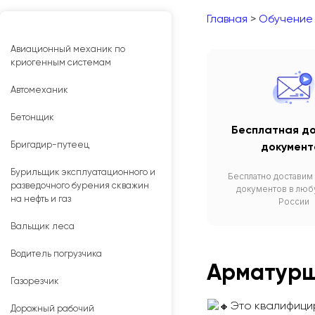
Главная
>
Обучение
Авиационный механик по
криогенным системам
Автомеханик
Бетонщик
Бесплатная д
Бригадир-путеец
документ
Бурильщик эксплуатационного и
Бесплатно доставим
разведочного бурения скважин
документов в люб
на нефть и газ
России
Вальщик леса
Водитель погрузчика
Арматур
Газорезчик
Это квалифици
Дорожный рабочий