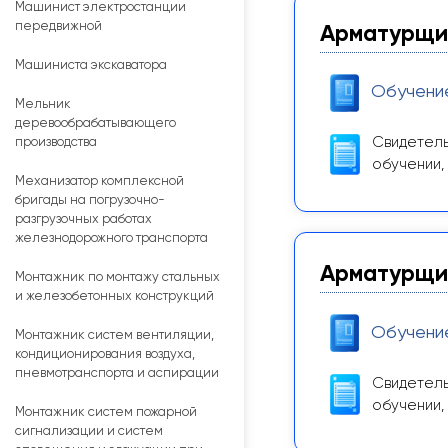
Машинист электростанции
передвижной
Арматурщик
Машиниста экскаватора
Обучени
Мельник
деревообрабатывающего
Свидетель
производства
обучении,
Механизатор комплексной
бригады на погрузочно-
разгрузочных работах
железнодорожного транспорта
Арматурщик
Монтажник по монтажу стальных
и железобетонных конструкций
Обучени
Монтажник систем вентиляции,
кондиционирования воздуха,
пневмотранспорта и аспирации
Свидетель
обучении,
Монтажник систем пожарной
сигнализации и систем