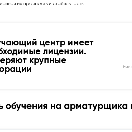
ечивая их прочность и стабильность.
учающий центр имеет
бходимые лицензии.
веряют крупные
порации
Нажи
ь обучения на арматурщика 