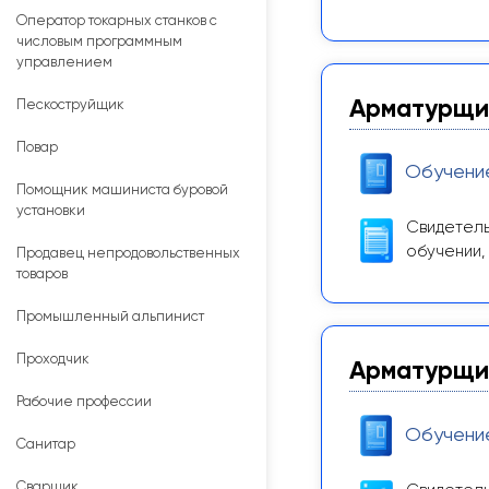
Оператор токарных станков с
числовым программным
управлением
Арматурщик
Пескоструйщик
Повар
Обучени
Помощник машиниста буровой
установки
Свидетель
обучении,
Продавец непродовольственных
товаров
Промышленный альпинист
Проходчик
Арматурщик
Рабочие профессии
Обучени
Санитар
Сварщик