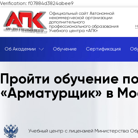
Verification: f07884d3824abee9
Официальный сайт Автономной
некоммерческой организации
дополнительного
профессионального образования
Н
Учебного центра «АПК»
Об Академии
Обучение
Сертификация
Об
Пройти обучение п
«Арматурщик» в Мо
Учебный центр с лицензией Министерства О