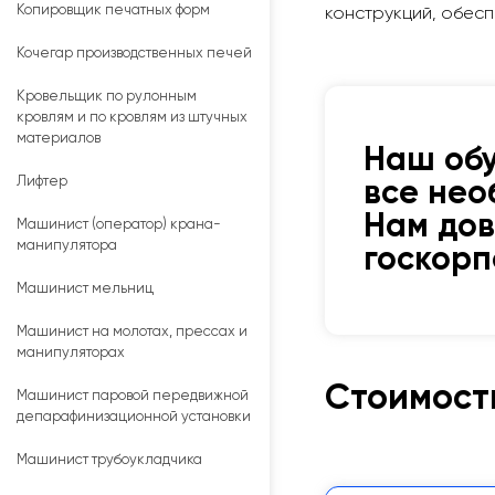
Копировщик печатных форм
конструкций, обесп
Кочегар производственных печей
Кровельщик по рулонным
кровлям и по кровлям из штучных
материалов
Наш об
Лифтер
все нео
Нам до
Машинист (оператор) крана-
манипулятора
госкор
Машинист мельниц
Машинист на молотах, прессах и
манипуляторах
Стоимост
Машинист паровой передвижной
депарафинизационной установки
Машинист трубоукладчика