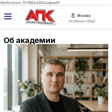
Verification: f07884d3824abee9
Москва
Не верный город?
Об академии