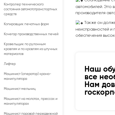
Соблюдение ст
Контролер технического
автомобилей. Это 
состояния автомототранспортных
производителя авто
средств
Также он долже
Копировщик печатных форм
неисправностей и 
Кочегар производственных печей
обеспечения высок
Кровельщик по рулонным
кровлям и по кровлям из штучных
материалов
Лифтер
Наш об
Машинист (оператор) крана-
все нео
манипулятора
Нам до
Машинист мельниц
госкор
Машинист на молотах, прессах и
манипуляторах
Машинист паровой передвижной