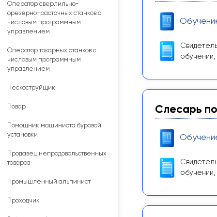
Оператор сверлильно-
фрезерно-расточных станков с
Обучени
числовым программным
управлением
Свидетель
Оператор токарных станков с
обучении,
числовым программным
управлением
Пескоструйщик
Повар
Слесарь по
Помощник машиниста буровой
установки
Обучени
Продавец непродовольственных
Свидетель
товаров
обучении,
Промышленный альпинист
Проходчик