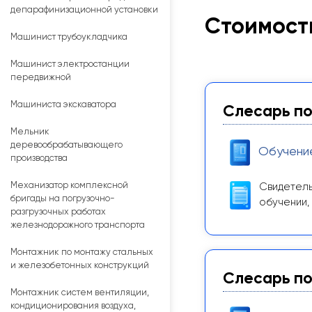
депарафинизационной установки
Стоимость
Машинист трубоукладчика
Машинист электростанции
передвижной
Машиниста экскаватора
Слесарь по
Мельник
деревообрабатывающего
Обучени
производства
Механизатор комплексной
Свидетель
бригады на погрузочно-
обучении,
разгрузочных работах
железнодорожного транспорта
Монтажник по монтажу стальных
и железобетонных конструкций
Слесарь по
Монтажник систем вентиляции,
кондиционирования воздуха,