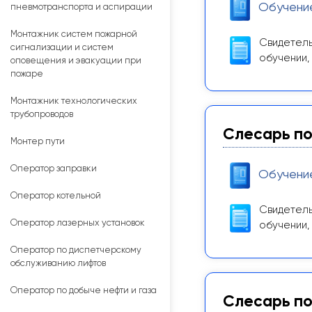
Обучени
пневмотранспорта и аспирации
Монтажник систем пожарной
Свидетель
сигнализации и систем
обучении,
оповещения и эвакуации при
пожаре
Монтажник технологических
трубопроводов
Слесарь по
Монтер пути
Оператор заправки
Обучени
Оператор котельной
Свидетель
Оператор лазерных установок
обучении,
Оператор по диспетчерскому
обслуживанию лифтов
Оператор по добыче нефти и газа
Слесарь по