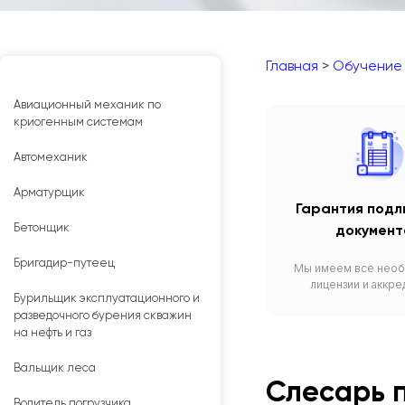
Главная
>
Обучение
Авиационный механик по
криогенным системам
Автомеханик
Арматурщик
Гарантия подл
Бетонщик
документ
Бригадир-путеец
Мы имеем все нео
лицензии и аккре
Бурильщик эксплуатационного и
разведочного бурения скважин
на нефть и газ
Вальщик леса
Слесарь 
Водитель погрузчика