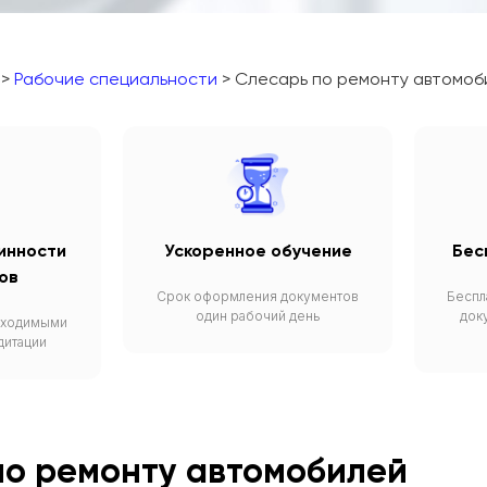
>
Рабочие специальности
> Слесарь по ремонту автомоб
инности
Ускоренное обучение
Бес
ов
Срок оформления документов
Беспл
один рабочий день
док
бходимыми
дитации
по ремонту автомобилей