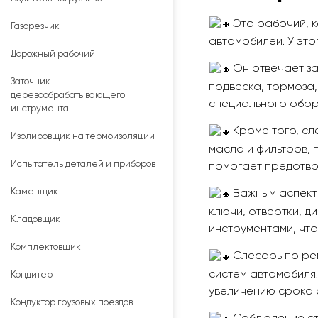
Это рабочий, 
Газорезчик
автомобилей. У эт
Дорожный рабочий
Он отвечает за
Заточник
подвеска, тормоза
деревообрабатывающего
специального обор
инструмента
Кроме того, с
Изолировщик на термоизоляции
масла и фильтров, 
Испытатель деталей и приборов
помогает предотвр
Каменщик
Важным аспекто
ключи, отвертки, д
Кладовщик
инструментами, что
Комплектовщик
Слесарь по ре
систем автомобиля.
Кондитер
увеличению срока 
Кондуктор грузовых поездов