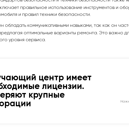
андартов безопасности и техники безопасности также я
включает правильное использование инструментов и об
мобиля и правил техники безопасности.
н обладать коммуникативными навыками, так как он част
предлагая оптимальные варианты ремонта. Это важно дл
ого уровня сервиса.
учающий центр имеет
бходимые лицензии.
веряют крупные
порации
Нажи