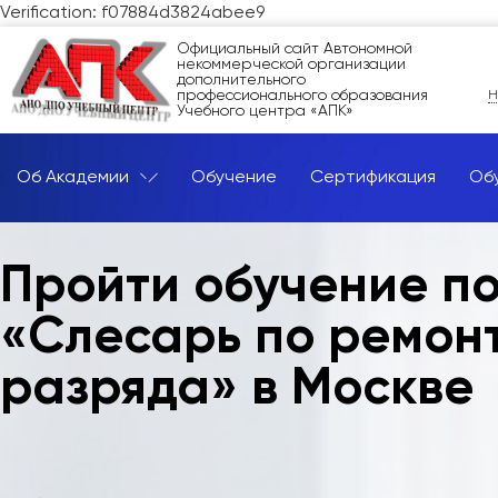
Verification: f07884d3824abee9
Официальный сайт Автономной
некоммерческой организации
дополнительного
профессионального образования
Н
Учебного центра «АПК»
Об Академии
Обучение
Сертификация
Об
Пройти обучение п
«Слесарь по ремонт
разряда» в Москве