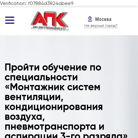
Verification: f07884d3824abee9
Москва
Не верный город?
Пройти обучение по
специальности
«Монтажник систем
вентиляции,
кондиционирования
воздуха,
пневмотранспорта и
аспирации 3-го разряда»