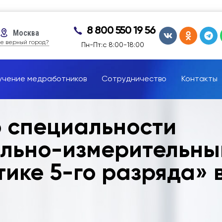
8 800 550 19 56
Москва
е верный город?
Пн-Пт:с 8:00-18:00
учение медработников
Сотрудничество
Контакты
о специальности
ольно-измерительн
ике 5-го разряда» 