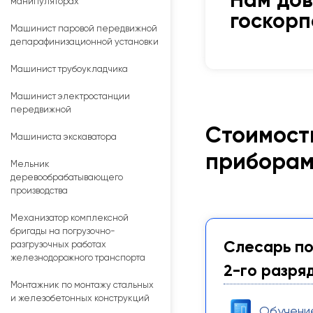
Нам до
манипуляторах
госкор
Машинист паровой передвижной
депарафинизационной установки
Машинист трубоукладчика
Машинист электростанции
передвижной
Стоимост
Машиниста экскаватора
приборам
Мельник
деревообрабатывающего
производства
Механизатор комплексной
бригады на погрузочно-
Слесарь по
разгрузочных работах
железнодорожного транспорта
2-го разря
Монтажник по монтажу стальных
и железобетонных конструкций
Обучени