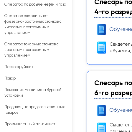
Слесарь по
Оператор по добыче нефти и газа
4-го разря
Оператор сверлильно-
фрезерно-расточных станков с
числовым программным
Обучени
управлением
Свидетель
Оператор токарных станков с
числовым программным
обучении,
управлением
Пескоструйщик
Повар
Слесарь по
Помощник машиниста буровой
6-го разря
установки
Продавец непродовольственных
Обучени
товаров
Промышленный альпинист
Свидетель
обучении,