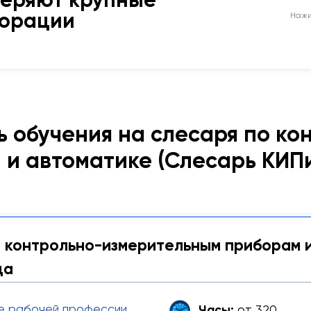
веряют крупные
порации
Нажи
ь обучения на слесаря по к
 и автоматике (Слесарь КИП
 контрольно-измерительным приборам 
да
е рабочей профессии
Часы:
от 320