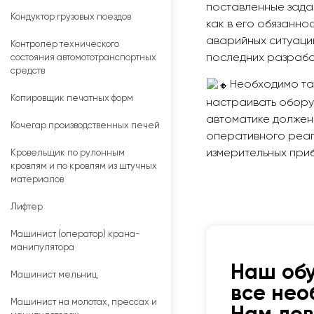
поставленные зада
Кондуктор грузовых поездов
как в его обязанно
аварийных ситуаций
Контролер технического
последних разрабо
состояния автомототранспортных
средств
Необходимо та
Копировщик печатных форм
настраивать обору
автоматике должен 
Кочегар производственных печей
оперативного реаг
измерительных при
Кровельщик по рулонным
кровлям и по кровлям из штучных
материалов
Лифтер
Машинист (оператор) крана-
манипулятора
Наш об
Машинист мельниц
все нео
Машинист на молотах, прессах и