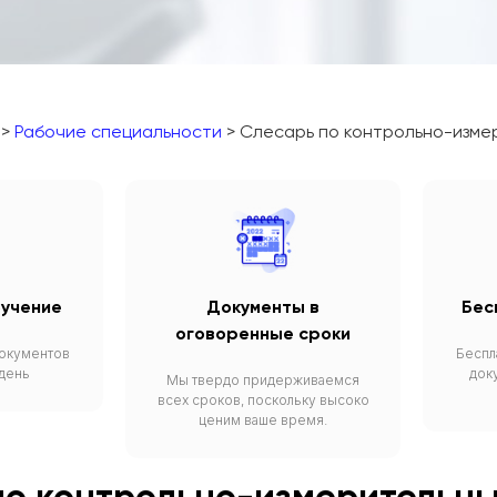
>
Рабочие специальности
> Слесарь по контрольно-изме
бучение
Документы в
Бес
оговоренные сроки
окументов
Беспл
 день
док
Мы твердо придерживаемся
всех сроков, поскольку высоко
ценим ваше время.