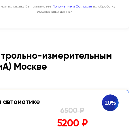
мая на кнопку Вы принимаете
Положение и Согласие
на обработку
персональных данных
онтрольно-измерительным
иА) Москве
и автоматике
20%
6500 ₽
5200 ₽