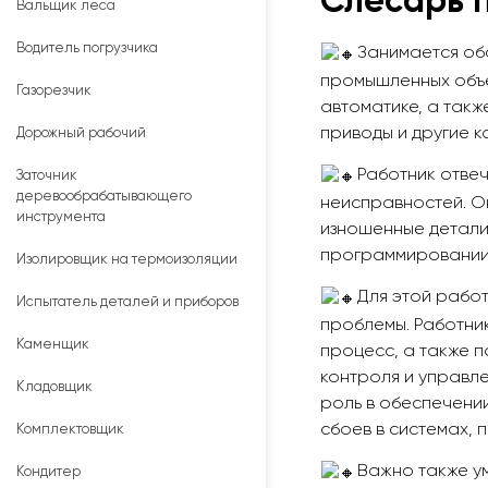
Слесарь 
Вальщик леса
Водитель погрузчика
Занимается об
промышленных объек
Газорезчик
автоматике, а такж
приводы и другие к
Дорожный рабочий
Работник отвеч
Заточник
деревообрабатывающего
неисправностей. О
инструмента
изношенные детали.
программировании п
Изолировщик на термоизоляции
Для этой работ
Испытатель деталей и приборов
проблемы. Работник
Каменщик
процесс, а также п
контроля и управл
Кладовщик
роль в обеспечени
сбоев в системах, 
Комплектовщик
Важно также ум
Кондитер