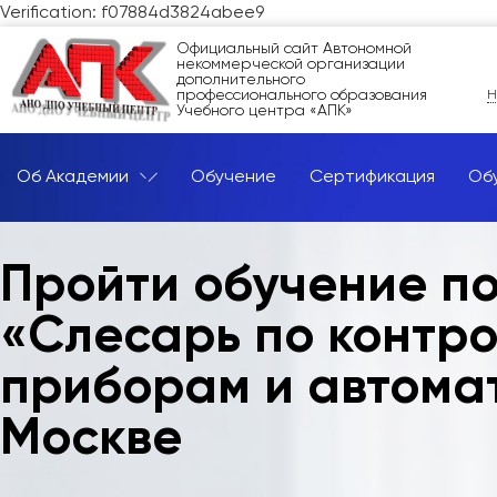
Verification: f07884d3824abee9
Официальный сайт Автономной
некоммерческой организации
дополнительного
профессионального образования
Н
Учебного центра «АПК»
Об Академии
Обучение
Сертификация
Об
Пройти обучение п
«Слесарь по контр
приборам и автомат
Москве