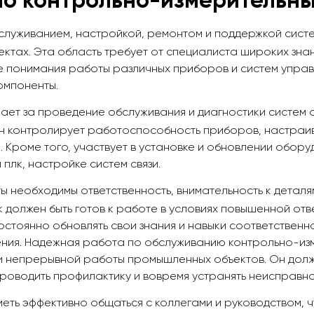
по контрольно-измерительны
служиванием, настройкой, ремонтом и поддержкой систе
тах. Эта область требует от специалиста широких знани
е понимания работы различных приборов и систем управл
омпоненты.
ает за проведение обслуживания и диагностики систем 
н контролирует работоспособность приборов, настраива
 Кроме того, участвует в установке и обновлении обору
лк, настройке систем связи.
ы необходимы ответственность, внимательность к детал
 должен быть готов к работе в условиях повышенной от
остоянно обновлять свои знания и навыки соответствен
ения. Надежная работа по обслуживанию контрольно-из
и непрерывной работы промышленных объектов. Он должен
проводить профилактику и вовремя устранять неисправно
еть эффективно общаться с коллегами и руководством, 