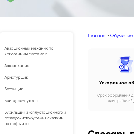
Главная
>
Обучение
Авиационный механик по
криогенным системам
Автомеханик
Арматурщик
Ускоренное о
Бетонщик
Срок оформления д
один рабочий
Бригадир-путеец
Бурильщик эксплуатационного и
разведочного бурения скважин
на нефть и газ