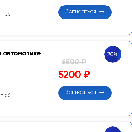
Записаться
ол об
и автоматике
20%
6500 ₽
5200 ₽
Записаться
ол об