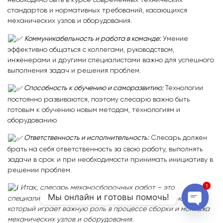
необходимо быть в курсе современных технических
стандартов и нормативных требований, касающихся
механических узлов и оборудования.
Коммуникабельность и работа в команде:
Умение
эффективно общаться с коллегами, руководством,
инженерами и другими специалистами важно для успешного
выполнения задач и решения проблем.
Способность к обучению и саморазвитию:
Технологии
постоянно развиваются, поэтому слесарю важно быть
готовым к обучению новым методам, технологиям и
оборудованию.
Ответственность и исполнительность:
Слесарь должен
брать на себя ответственность за свою работу, выполнять
задачи в срок и при необходимости принимать инициативу в
решении проблем.
1
Итак, слесарь механосборочных работ – это
Мы онлайн и готовы помочь!
специалист с широким спектром обязанностей и навыков,
который играет важную роль в процессе сборки и монтажа
Open 
механических узлов и оборудования.