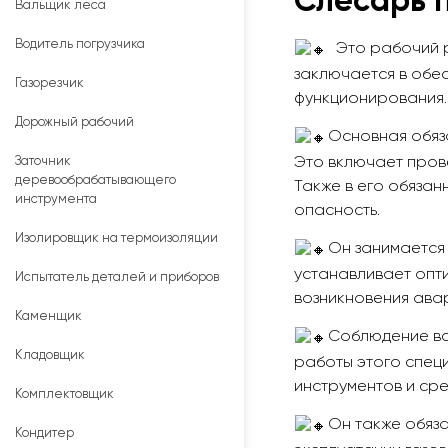
Слесарь п
Вальщик леса
Водитель погрузчика
Это рабочий р
заключается в обес
Газорезчик
функционирования.
Дорожный рабочий
Основная обяз
Это включает прове
Заточник
деревообрабатывающего
Также в его обязан
инструмента
опасность.
Изолировщик на термоизоляции
Он занимается 
устанавливает опт
Испытатель деталей и приборов
возникновения ава
Каменщик
Соблюдение вс
Кладовщик
работы этого спец
инструментов и ср
Комплектовщик
Он также обяза
Кондитер