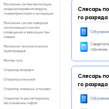
Монтажник систем вентиляции,
Слесарь по
кондиционирования воздуха,
пневмотранспорта и аспирации
го разряда
Монтажник систем пожарной
сигнализации и систем
Обучени
оповещения и эвакуации при
пожаре
Свидетель
Монтажник технологических
обучении,
трубопроводов
Монтер пути
Оператор заправки
Слесарь по
Оператор котельной
го разряда
Оператор лазерных установок
Обучени
Оператор по диспетчерскому
обслуживанию лифтов