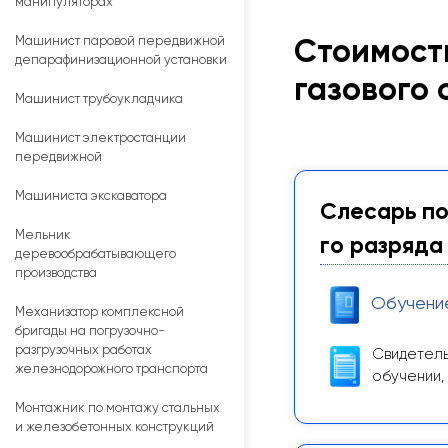
манипуляторах
Машинист паровой передвижной
Стоимость
депарафинизационной установки
газового 
Машинист трубоукладчика
Машинист электростанции
передвижной
Машиниста экскаватора
Слесарь по
Мельник
го разряда
деревообрабатывающего
производства
Обучени
Механизатор комплексной
бригады на погрузочно-
разгрузочных работах
Свидетель
железнодорожного транспорта
обучении,
Монтажник по монтажу стальных
и железобетонных конструкций