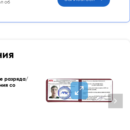
ол об
ния
е разряда/
ния со