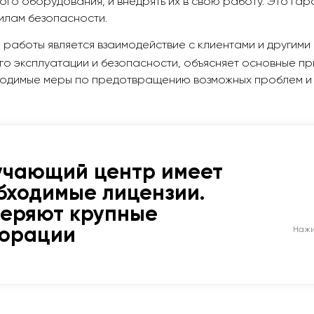
ого оборудования, и внедрять
их
в
свою
работу
.
Это
гар
илам безопасности.
работы является взаимодействие с клиентами и другими
о эксплуатации и безопасности, объясняет основные пр
одимые меры по предотвращению возможных проблем и 
учающий центр имеет
бходимые лицензии.
веряют крупные
порации
Нажи