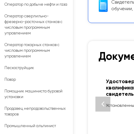
Свидетель
Оператор по добыче нефти и газа
обучении,
Оператор сверлильно-
фрезерно-расточных станков с
числовым программным
управлением
Оператор токарных станков с
числовым программным
Докуме
управлением
Пескоструйщик
Повар
Удостовер
квалифика
Помощник машиниста буровой
свидетель
установки
Установленный
Продавец непродовольственных
товаров
Промышленный альпинист