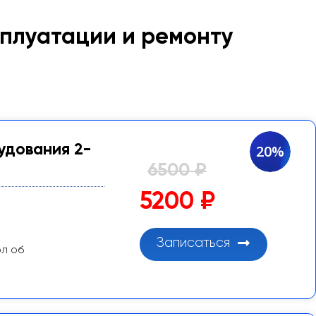
сплуатации и ремонту
удования 2-
20%
6500 ₽
5200 ₽
Записаться
ол об