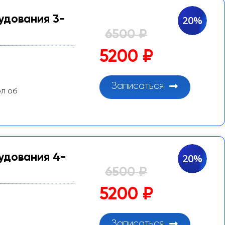
удования 3-
20%
6500 ₽
5200 ₽
Записаться
ол об
удования 4-
20%
6500 ₽
5200 ₽
Записаться