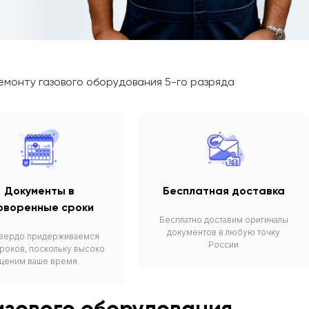
емонту газового оборудования 5-го разряда
Документы в
Бесплатная доставка
оворенные сроки
Бесплатно доставим оригиналы
документов в любую точку
вердо придерживаемся
России
сроков, поскольку высоко
ценим ваше время.