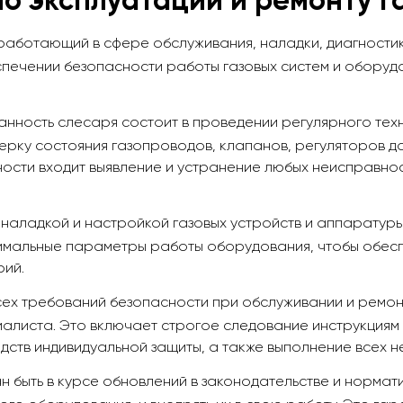
о эксплуатации и ремонту г
аботающий в сфере обслуживания, наладки, диагностики
печении безопасности работы газовых систем и оборудо
анность слесаря состоит в проведении регулярного техн
рку состояния газопроводов, клапанов, регуляторов дав
ности входит выявление и устранение любых неисправнос
наладкой и настройкой газовых устройств и аппаратуры, 
имальные параметры работы оборудования, чтобы обеспе
рий.
ех требований безопасности при обслуживании и ремон
иалиста. Это включает строгое следование инструкциям
едств индивидуальной защиты, а также выполнение всех
н быть в курсе обновлений в законодательстве и норма