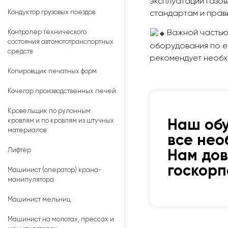
эксплуатации газов
Кондуктор грузовых поездов
стандартам и прав
Контролер технического
Важной частью 
состояния автомототранспортных
оборудования по ег
средств
рекомендует необх
Копировщик печатных форм
Кочегар производственных печей
Кровельщик по рулонным
кровлям и по кровлям из штучных
Наш об
материалов
все нео
Лифтер
Нам до
госкор
Машинист (оператор) крана-
манипулятора
Машинист мельниц
Машинист на молотах, прессах и