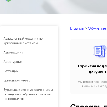
Главная
>
Обучение
Авиационный механик по
криогенным системам
Автомеханик
Арматурщик
Гарантия подл
Бетонщик
документ
Бригадир-путеец
Мы имеем все нео
лицензии и аккре
Бурильщик эксплуатационного и
разведочного бурения скважин
на нефть и газ