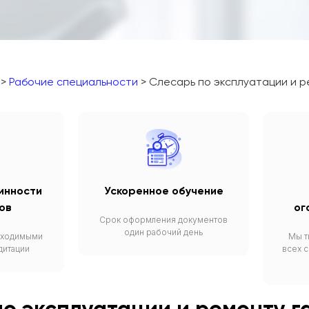
>
Рабочие специальности
> Слесарь по эксплуатации и р
инности
Ускоренное обучение
ов
ог
Срок оформления документов
один рабочий день
бходимыми
Мы т
дитации
всех 