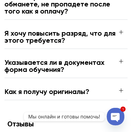
обманете, не пропадете после
того как я оплачу?
Я хочу повысить разряд, что для
этого требуется?
Указывается ли в документах
форма обучения?
Как я получу оригиналы?
1
Мы онлайн и готовы помочь!
Отзывы
Open 