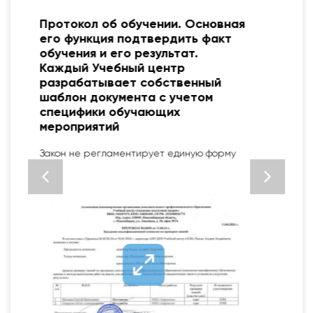
я
Удостоверение— это документ,
подтверждающий повышение
разряда/квалификации по
рабочей профессии, выдается
после обучения со
свидетельством о присвоении
профессии.
Установленный образец ФЗ № 273 от 29.12.12
«Об образовании в РФ»