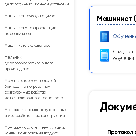
депарафинизационной установки
Машинист трубоукладчика
Машинист (
Машинист электростанции
передвижной
Обучени
Машиниста экскаватора
Свидетель
Мельник
обучении,
деревообрабатывающего
производства
Механизатор комплексной
бригады на погрузочно-
разгрузочных работах
железнодорожного транспорта
Докуме
Монтажник по монтажу стальных
и железобетонных конструкций
Монтажник систем вентиляции,
Протокол 
кондиционирования воздуха,