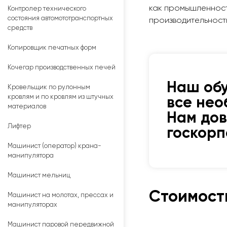
как промышленность
Контролер технического
состояния автомототранспортных
производительность
средств
Копировщик печатных форм
Кочегар производственных печей
Наш об
Кровельщик по рулонным
кровлям и по кровлям из штучных
все нео
материалов
Нам до
Лифтер
госкор
Машинист (оператор) крана-
манипулятора
Машинист мельниц
Стоимост
Машинист на молотах, прессах и
манипуляторах
Машинист паровой передвижной