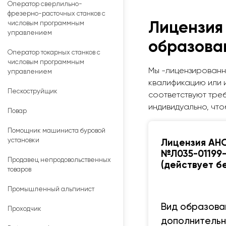
Оператор сверлильно-
фрезерно-расточных станков с
числовым программным
Лицензия
управлением
образова
Оператор токарных станков с
числовым программным
Мы -лицензированн
управлением
квалификацию или 
Пескоструйщик
соответствуют тре
индивидуально, что
Повар
Помощник машиниста буровой
установки
Лицензия АН
№Л035-01199-
Продавец непродовольственных
(действует б
товаров
Промышленный альпинист
Вид образова
Проходчик
дополнительн