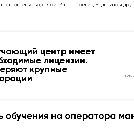
, строительство, автомобилестроение, медицина и други
.
учающий центр имеет
бходимые лицензии.
веряют крупные
порации
Нажи
ь обучения на оператора ма