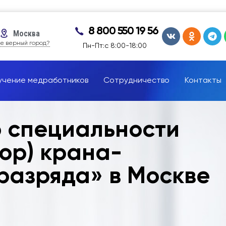
8 800 550 19 56
Москва
е верный город?
Пн-Пт:с 8:00-18:00
учение медработников
Сотрудничество
Контакты
о специальности
ор) крана-
разряда» в Москве