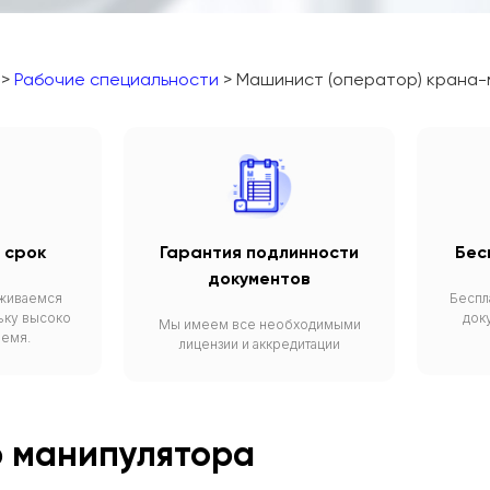
>
Рабочие специальности
> Машинист (оператор) крана-
 срок
Гарантия подлинности
Бес
документов
живаемся
Беспл
ьку высоко
док
Мы имеем все необходимыми
ремя.
лицензии и аккредитации
 манипулятора