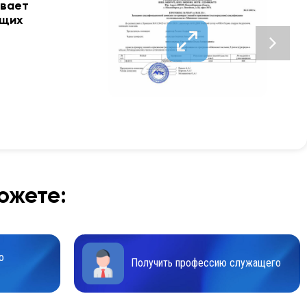
ывает
ющих
ожете:
ю
Получить профессию служащего