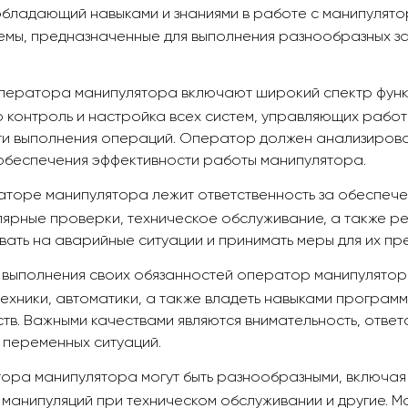
обладающий навыками и знаниями в работе с манипулят
емы, предназначенные для выполнения разнообразных за
ператора манипулятора включают широкий спектр функц
о контроль и настройка всех систем, управляющих рабо
и выполнения операций. Оператор должен анализироват
обеспечения эффективности работы манипулятора.
аторе манипулятора лежит ответственность за обеспеч
лярные проверки, техническое обслуживание, а также р
вать на аварийные ситуации и принимать меры для их п
 выполнения своих обязанностей оператор манипулятора
техники, автоматики, а также владеть навыками програ
в. Важными качествами являются внимательность, ответ
 переменных ситуаций.
ора манипулятора могут быть разнообразными, включая
манипуляций при техническом обслуживании и другие. М