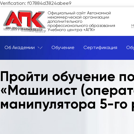
Verification: f07884d3824abee9
Официальный сайт Автономной
некоммерческой организации
дополнительного
профессионального образования
Н
Учебного центра «АПК»
Об Академии
Обучение
Сертификация
Об
Пройти обучение п
«Машинист (операт
манипулятора 5-го 