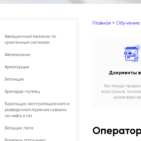
Главная
>
Обучение
Авиационный механик по
криогенным системам
Автомеханик
Арматурщик
Документы в
Бетонщик
Мы твердо придер
всех сроков, поскол
Бригадир-путеец
ценим ваше в
Бурильщик эксплуатационного и
разведочного бурения скважин
на нефть и газ
Оператор
Вальщик леса
Водитель погрузчика