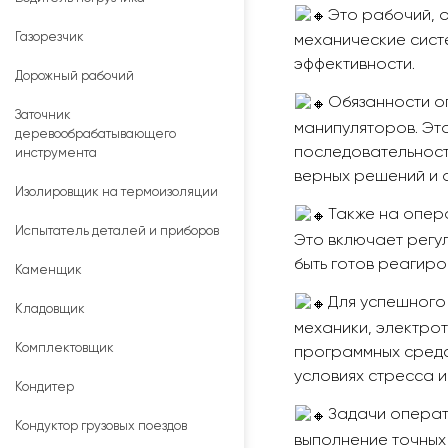
Это рабочий, 
Газорезчик
механические сист
эффективности.
Дорожный рабочий
Обязанности о
Заточник
манипуляторов. Эт
деревообрабатывающего
последовательност
инструмента
верных решений и 
Изолировщик на термоизоляции
Также на опер
Испытатель деталей и приборов
Это включает регу
быть готов реагиро
Каменщик
Для успешного
Кладовщик
механики, электро
Комплектовщик
программных средст
условиях стресса и
Кондитер
Задачи операт
Кондуктор грузовых поездов
выполнение точных 