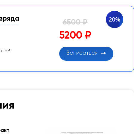
азряда
20%
6500 ₽
5200 ₽
ол об
Записаться
ния
факт