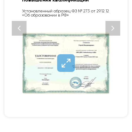
ения квалификации
специфики обу
мероприятий
енный образец ФЗ № 273 от 29.12.12
зовании в РФ»
Закон не регламент