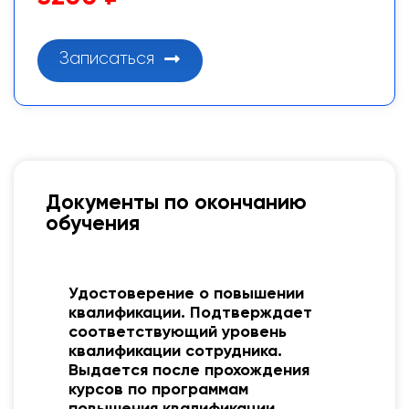
Записаться
Документы по окончанию
обучения
оверение о повышении
Протокол об об
икации. Подтверждает
его функция по
етствующий уровень
обучения и его 
икации сотрудника.
Каждый Учебны
ся после прохождения
разрабатывает
 по программам
шаблон докумен