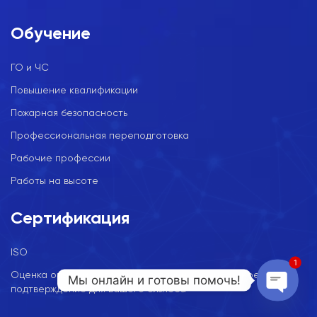
Обучение
ГО и ЧС
Повышение квалификации
Пожарная безопасность
Профессиональная переподготовка
Рабочие профессии
Работы на высоте
Сертификация
ISO
1
Оценка опыта и деловой репутации: Официальное
Мы онлайн и готовы помочь!
подтверждение для вашего бизнеса
Open c