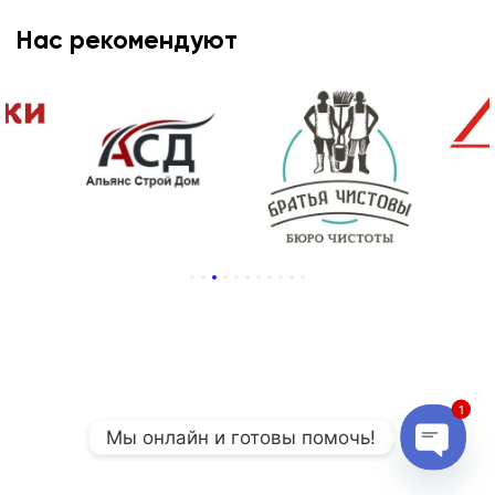
Нас рекомендуют
1
2
3
4
5
6
7
8
9
10
11
1
Мы онлайн и готовы помочь!
Open c