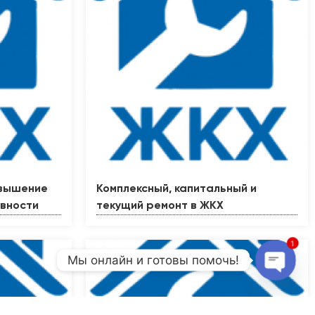
овышение
Комплексный, капитальный и
ивности
текущий ремонт в ЖКХ
1
Мы онлайн и готовы помочь!
Open c