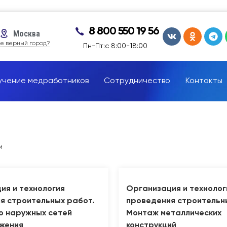
8 800 550 19 56
Москва
е верный город?
Пн-Пт:с 8:00-18:00
учение медработников
Сотрудничество
Контакты
и
ия и технология
Организация и технолог
я строительных работ.
проведения строительн
о наружных сетей
Монтаж металлических
жения
конструкций