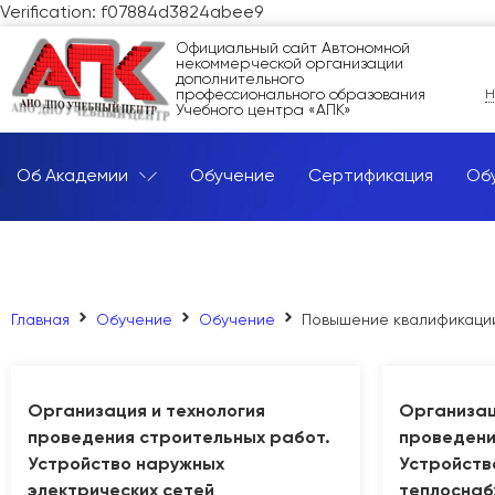
Verification: f07884d3824abee9
Официальный сайт Автономной
некоммерческой организации
дополнительного
профессионального образования
Н
Учебного центра «АПК»
Об Академии
Обучение
Сертификация
Об
Главная
Обучение
Обучение
Повышение квалификаци
Организация и технология
Организац
проведения строительных работ.
проведени
Устройство наружных
Устройств
электрических сетей
теплоснаб