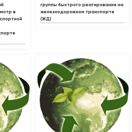
ый
группы быстрого реагирования на
мотр в
железнодорожном транспорте
нспортной
(ЖД)
спорте