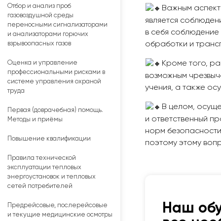
Отбор и анализ проб
Важным аспект
газовоздушной среды
является соблюден
переносными сигнализаторами
в себя соблюдение 
и анализаторами горючих
взрывоопасных газов
обработки и транс
Кроме того, р
Оценка и управление
профессиональными рисками в
возможным чрезвыча
системе управления охраной
учения, а также ос
труда
В целом, осущ
Первая (доврачебная) помощь.
и ответственный пр
Методы и приёмы
норм безопасности.
Повышение квалификации
поэтому этому воп
Правила технической
эксплуатации тепловых
энергоустановок и тепловых
сетей потребителей
Наш об
Предрейсовые, послерейсовые
и текущие медицинские осмотры