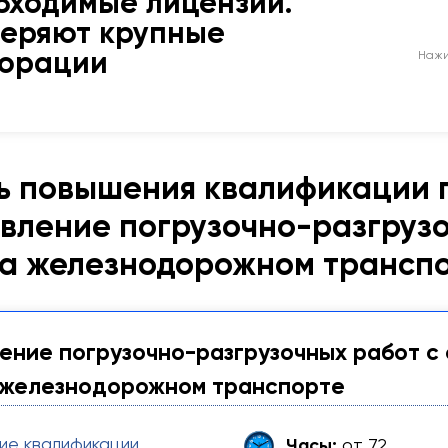
бходимые лицензии.
веряют крупные
порации
Нажи
ь повышения квалификации 
вление погрузочно-разгрузо
на железнодорожном транспо
ние погрузочно-разгрузочных работ с
 железнодорожном транспорте
ие квалификации
Часы:
от 72