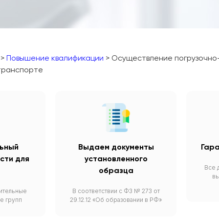
>
Повышение квалификации
> Осуществление погрузочно-
транспорте
ьный
Выдаем документы
Гара
сти для
установленного
Все 
образца
вы
ительные
В соответствии с ФЗ № 273 от
е групп
29.12.12 «Об образовании в РФ»