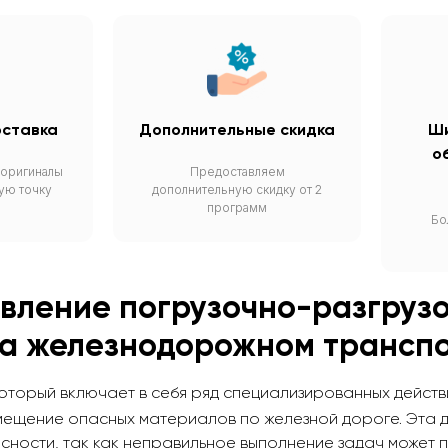
оставка
Дополнительные скидка
Ши
о
 оригиналы
Предоставляем
ую точку
дополнительную скидку от 2
программ
Бо
вление погрузочно-разгрузо
на железнодорожном трансп
который включает в себя ряд специализированных действ
ещение опасных материалов по железной дороге. Эта д
ности, так как неправильное выполнение задач может п