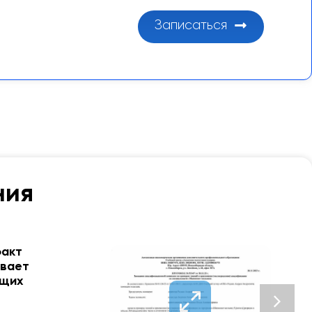
Записаться
ния
факт
ывает
ющих