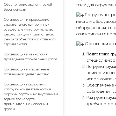
Обеспечение экологической
так и для окружающ
безопасности
Погрузочно-ра
Организация и проведение
места и оборудован
строительного контроля при
оборудования, а т
осуществлении строительства,
ознакомлены с пра
реконструкции и капитального
ремонта объектов капитального
Основными эта
строительства
Подготовка гру
Организация и технология
проведения строительных работ
специализиров
Погрузка грузов
Организация и управление
привести к ав
гостиничной деятельностью
использовать 
Организация погрузочно-
Обеспечение б
разгрузочной деятельности в
соблюдения вс
морских портах и на внутреннем
Разгрузка грузо
водном транспорте
требует строг
применительно к опасным
грузам