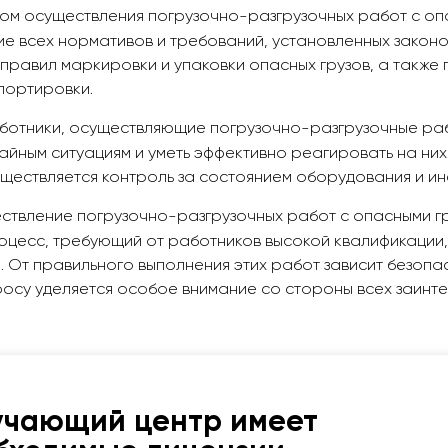
ом осуществления погрузочно-разгрузочных работ с о
ие всех нормативов и требований, установленных закон
правил маркировки и упаковки опасных грузов, а также
портировки.
аботники, осуществляющие погрузочно-разгрузочные раб
йным ситуациям и уметь эффективно реагировать на них
уществляется контроль за состоянием оборудования и и
ествление погрузочно-разгрузочных работ с опасными 
оцесс, требующий от работников высокой квалификации,
 От правильного выполнения этих работ зависит безопа
росу уделяется особое внимание со стороны всех заинт
учающий центр имеет