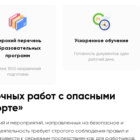
рокий перечень
Ускоренное обучение
бразовательных
Готовность документов один
программ
рабочий день
лее 1500 направлений
подготовки
чных работ с опасными
орте
»
ий и мероприятий, направленных на безопасное и
еятельность требует строгого соблюдения правил и
ривести к серьезным последствиям как для работников,