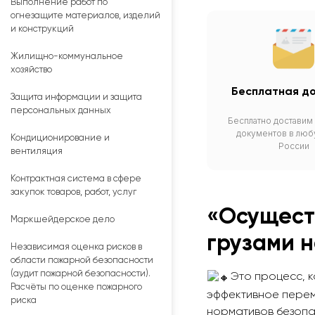
Выполнение работ по
огнезащите материалов, изделий
и конструкций
Жилищно-коммунальное
хозяйство
Бесплатная д
Защита информации и защита
персональных данных
Бесплатно доставим
документов в люб
Кондиционирование и
России
вентиляция
Контрактная система в сфере
закупок товаров, работ, услуг
«Осущест
Маркшейдерское дело
грузами 
Независимая оценка рисков в
области пожарной безопасности
(аудит пожарной безопасности).
Это процесс, 
Расчёты по оценке пожарного
эффективное перем
риска
нормативов безопас