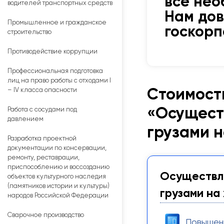
все нео
водителей транспортных средств
Нам до
Промышленное и гражданское
госкор
строительство
Противодействие коррупции
Профессиональная подготовка
лиц на право работы с отходами I
Стоимост
– IV класса опасности
«Осущест
Работа с сосудами под
давлением
грузами 
Разработка проектной
документации по консервации,
ремонту, реставрации,
приспособлению и воссозданию
Осуществле
объектов культурного наследия
(памятников истории и культуры)
грузами на
народов Российской Федерации
Сварочное производство
Повышен