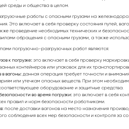
ей среды и общества в целом.
згрузочные работы с опасными грузами на железнодоро
ия. Это включает в себя проверку состояния путей, ваго
акже проведение необходимых технических и безопаснос
вилами обращения с опасными грузами, а также использо
пами погрузочно-разгрузочных работ являются:
зов к погрузке:
это включает в себя проверку маркировки
анных контейнеров или упаковок для их транспортиров
 в вагоны:
данная операция требует точности и внимания 
ариям или утечкам опасных веществ. При этом необходи
соответствующее оборудование и защитные средства.
езопасности во время погрузки:
это включает в себя кон
ех правил и норм безопасности работниками.
в:
после доставки вагонов на место назначения производ
ого соблюдения всех мер безопасности и контроля за со