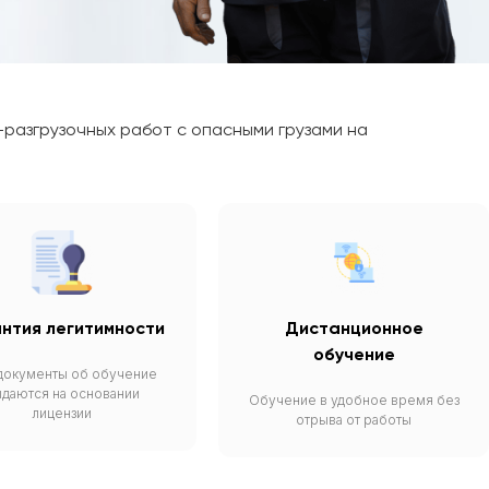
разгрузочных работ с опасными грузами на
нтия легитимности
Дистанционное
обучение
документы об обучение
даются на основании
Обучение в удобное время без
лицензии
отрыва от работы