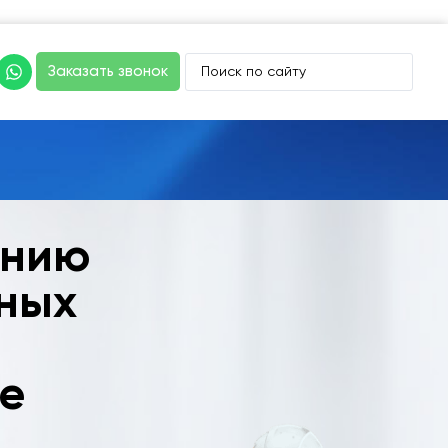
Заказать звонок
ению
чных
е