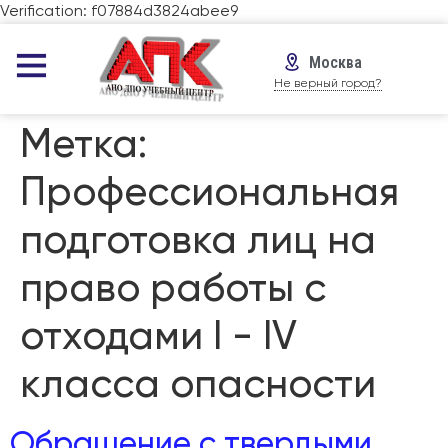
Verification: f07884d3824abee9
Москва
Не верный город?
Метка:
Профессиональная
подготовка лиц на
право работы с
отходами I - IV
класса опасности
Обращение с твердыми