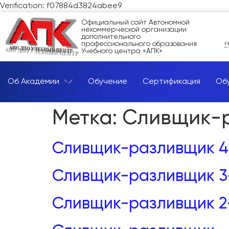
Verification: f07884d3824abee9
Официальный сайт Автономной
некоммерческой организации
дополнительного
профессионального образования
Н
Учебного центра «АПК»
Об Академии
Обучение
Сертификация
Об
Метка:
Сливщик-
Сливщик-разливщик 4
Сливщик-разливщик 3
Сливщик-разливщик 2