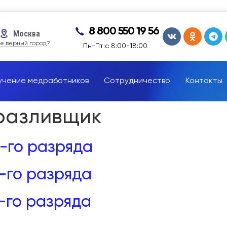
8 800 550 19 56
Москва
е верный город?
Пн-Пт:с 8:00-18:00
учение медработников
Сотрудничество
Контакты
разливщик
-го разряда
-го разряда
-го разряда