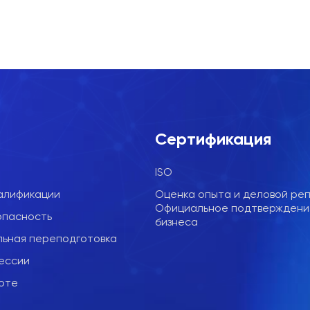
е
Сертификация
ISO
алификации
Оценка опыта и деловой реп
Официальное подтверждени
опасность
бизнеса
ьная переподготовка
ессии
соте