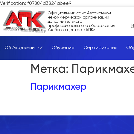
Verification: f07884d3824abee9
Официальный сайт Автономной
некоммерческой организации
дополнительного
профессионального образования
Н
Учебного центра «АПК»
Об Академии
Обучение
Сертификация
Об
Метка:
Парикмах
Парикмахер