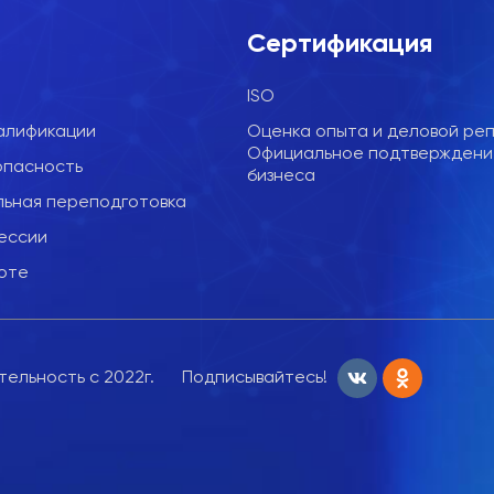
е
Сертификация
ISO
алификации
Оценка опыта и деловой реп
Официальное подтверждени
опасность
бизнеса
ьная переподготовка
ессии
соте
ельность с 2022г.
Подписывайтесь!