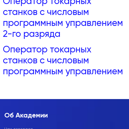
Оператор токарных
станков с числовым
программным управлением
2-го разряда
Оператор токарных
станков с числовым
программным управлением
Об Академии