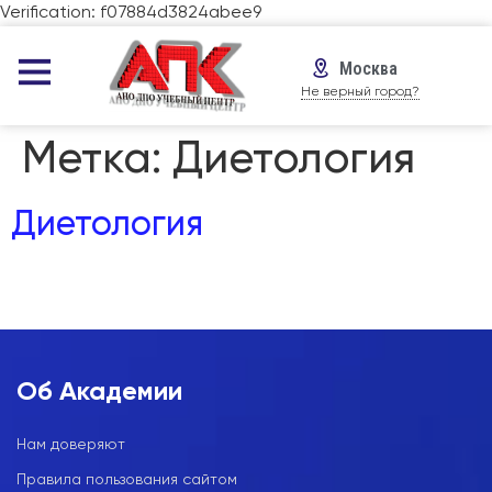
Verification: f07884d3824abee9
Москва
Не верный город?
Метка:
Диетология
Диетология
Об Академии
Нам доверяют
Правила пользования сайтом