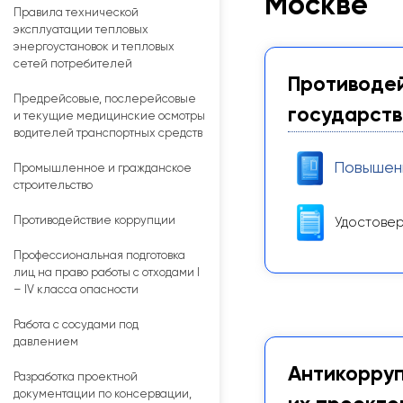
Москве
Правила технической
эксплуатации тепловых
энергоустановок и тепловых
сетей потребителей
Противодей
Предрейсовые, послерейсовые
государств
и текущие медицинские осмотры
водителей транспортных средств
Повышен
Промышленное и гражданское
строительство
Противодействие коррупции
Удостовер
Профессиональная подготовка
лиц на право работы с отходами I
– IV класса опасности
Работа с сосудами под
давлением
Антикорруп
Разработка проектной
документации по консервации,