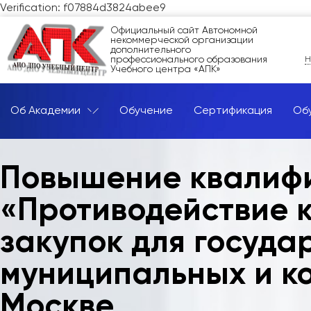
Verification: f07884d3824abee9
Официальный сайт Автономной
некоммерческой организации
дополнительного
профессионального образования
Н
Учебного центра «АПК»
Об Академии
Обучение
Сертификация
Об
Повышение квалиф
«Противодействие 
закупок для госуда
муниципальных и к
Москве