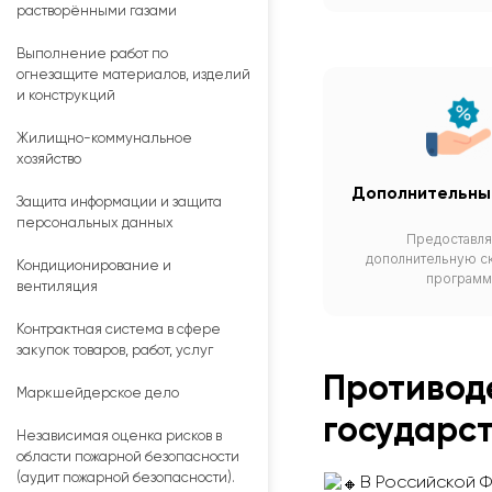
растворёнными газами
Выполнение работ по
огнезащите материалов, изделий
и конструкций
Жилищно-коммунальное
хозяйство
Дополнительны
Защита информации и защита
персональных данных
Предоставл
дополнительную ск
Кондиционирование и
программ
вентиляция
Контрактная система в сфере
закупок товаров, работ, услуг
Противод
Маркшейдерское дело
государс
Независимая оценка рисков в
области пожарной безопасности
(аудит пожарной безопасности).
В Российской 