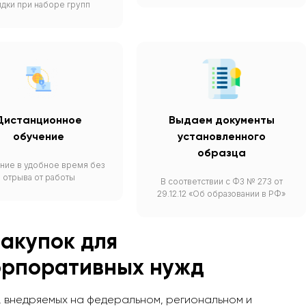
идки при наборе групп
Дистанционное
Выдаем документы
обучение
установленного
образца
ние в удобное время без
отрыва от работы
В соответствии с ФЗ № 273 от
29.12.12 «Об образовании в РФ»
акупок для
орпоративных нужд
, внедряемых на федеральном, региональном и