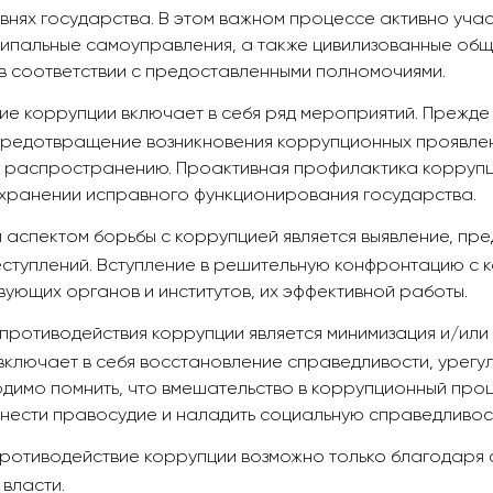
внях государства. В этом важном процессе активно уча
ципальные самоуправления, а также цивилизованные общ
 в соответствии с предоставленными полномочиями.
ие коррупции включает в себя ряд мероприятий. Прежде 
редотвращение возникновения коррупционных проявлени
 распространению. Проактивная профилактика коррупц
охранении исправного функционирования государства.
 аспектом борьбы с коррупцией является выявление, пр
ступлений. Вступление в решительную конфронтацию с к
ующих органов и институтов, их эффективной работы.
противодействия коррупции является минимизация и/или
 включает в себя восстановление справедливости, урег
одимо помнить, что вмешательство в коррупционный про
инести правосудие и наладить социальную справедливост
ротиводействие коррупции возможно только благодаря 
 власти.