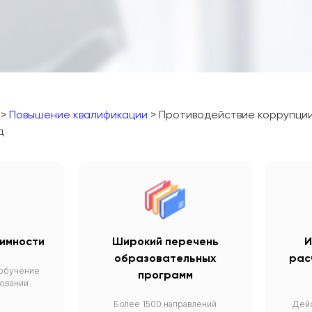
>
Повышение квалификации
> Противодействие коррупции 
д
тимности
Широкий перечень
И
образовательных
рас
 обучение
программ
овании
Более 1500 направлений
Дейс