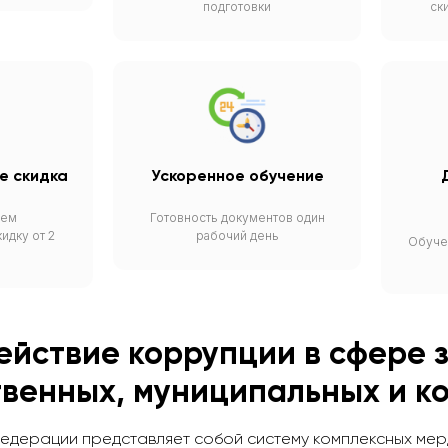
подготовки
ск
е скидка
Ускоренное обучение
яем
Готовность документов один
идку от 2
рабочий день
Обуче
ействие коррупции в сфере з
твенных, муниципальных и к
Федерации представляет собой систему комплексных мер