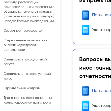
их проекто
ремонту, реставрации,
приспособлению и воссозданию
объектов культурного наследия
Повышен
(памятников истории и культуры)
народов Российской Федерации
Удостовер
Сварочное производство
Современные технологии в
области кадастровой
деятельности
Вопросы вы
Специалист по социальной
работе
иностранны
Специальная оценка условий
отчетност
труда
Строительный контроль
Повышен
Транспортная безопасность на
железнодорожном транспорте
Удостовер