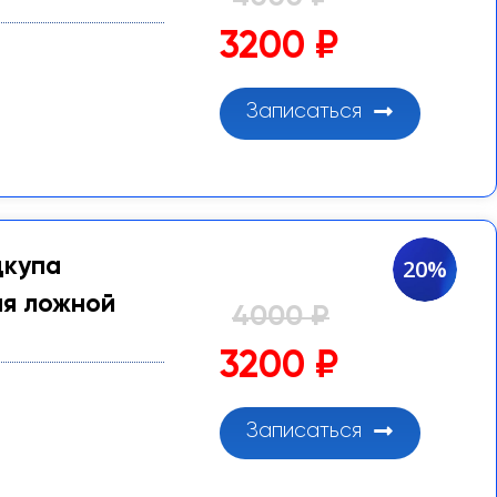
3200 ₽
Записаться
дкупа
20%
ия ложной
4000 ₽
3200 ₽
Записаться