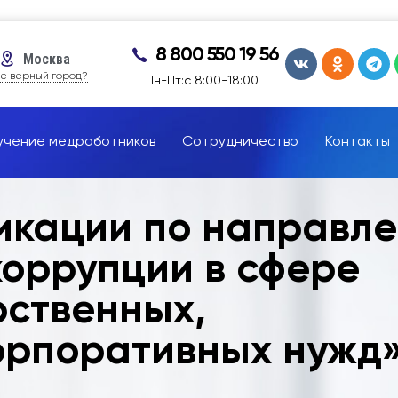
8 800 550 19 56
Москва
е верный город?
Пн-Пт:с 8:00-18:00
учение медработников
Сотрудничество
Контакты
икации по направл
коррупции в сфере
рственных,
орпоративных нужд»