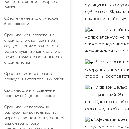
Расчёты по оценке пожарного
муниципальном уро
риска
субъектов РФ, муни
Обеспечение экологической
личности, действуя
безопасности
Противодейств
Организация и проведение
направленную на п
строительного контроля при
способствующих их
осуществлении строительства,
возникновения и с
реконструкции и капитального
ремонта объектов капитального
Вторым важным
строительства
коррупционных пре
Организация и технология
стороны соответств
проведения строительных работ
Главной целью 
Организация и управление
преступлений. Это
гостиничной деятельностью
лиц. Однако необх
Организация погрузочно-
органов, чтобы пр
разгрузочной деятельности в
морских портах и на внутреннем
Эффективное п
водном транспорте
структур и органов