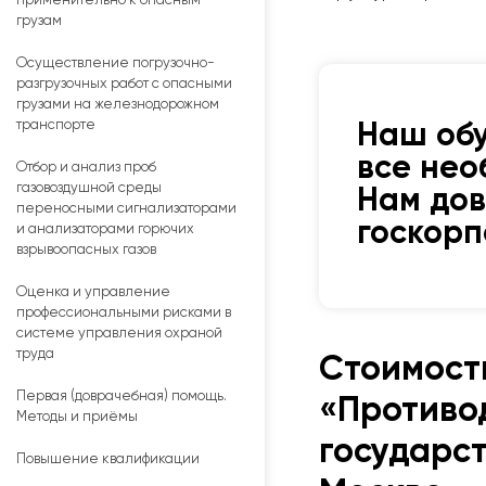
применительно к опасным
грузам
Осуществление погрузочно-
разгрузочных работ с опасными
грузами на железнодорожном
транспорте
Наш об
все нео
Отбор и анализ проб
газовоздушной среды
Нам до
переносными сигнализаторами
госкор
и анализаторами горючих
взрывоопасных газов
Оценка и управление
профессиональными рисками в
системе управления охраной
труда
Стоимост
Первая (доврачебная) помощь.
«Противо
Методы и приёмы
государс
Повышение квалификации